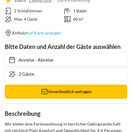
5.00/5
1 Bewertung
100% Empfehlung
2 Schlafzimmer
1 Bäder
Max. 4 Gäste
60 m²
Antholz
Auf Karte anzeigen
Bitte Daten und Anzahl der Gäste auswählen
Anreise
-
Abreise
Unverbindlich anfragen
Beschreibung
Wir bieten eine Ferienwohnung in herrlicher Gebirgslandschaft 
mit reichlich Platz Komfort und Gemütlichkeit für 4-6 Personen.
