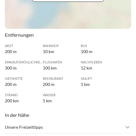
Entfernungen
ARZT
BAHNHOF
BUS
200 m
10 km
100 m
EINKAUFSMÖGLICHKEIT
FLUGHAFEN
NACHTLEBEN
300 m
100 km
12 km
ORTSMITTE
RESTAURANT
SKILIFT
200 m
200 m
1 km
STRAND
WASSER
200 km
5 km
In der Nähe
Unsere Freizeittipps