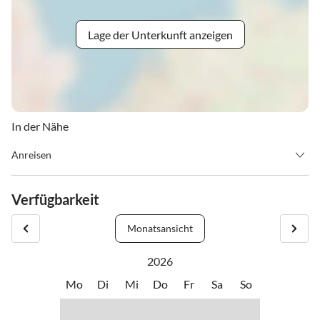
Lage der Unterkunft anzeigen
In der Nähe
Anreisen
Wohnung ist ab 15.00 Uhr bezugsfähig bis 20.00 Uhr check in,
Abreise bis 10.00 Uhr! Die Wohnung ist bitte besenrein zu
Verfügbarkeit
hinterlassen - eventuelle Schäden sind sofort bzw. noch vor Abreise
bei der Schlüsselhalterin zu melden. (Kaution)
Monatsansicht
2026
Mo
Di
Mi
Do
Fr
Sa
So