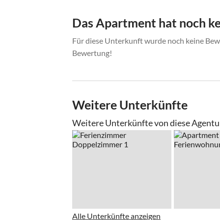
oder Flughafen München (Weiterreise mit dem 
Regionalbus "Bad Ischl" nach Fuschl am See)
Das Apartment hat noch k
Für diese Unterkunft wurde noch keine Bewe
Bewertung!
Weitere Unterkünfte
Weitere Unterkünfte von diese Agentu
Alle Unterkünfte anzeigen