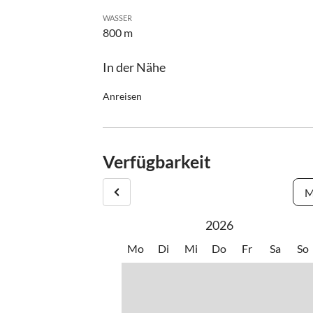
WASSER
800 m
In der Nähe
Anreisen
Mit dem Auto:
von Wien kommend:
Verfügbarkeit
Autobahn (A1) Richtung Linz - Ausfahrt Mondsee
(B158) nach Fuschl am See
M
von München kommend:
2026
Autobahn Richtung Salzburg - Umfahrung Salzbu
Salzburg abfahren - beim Kreisverkehr Richtung 
Mo
Di
Mi
Do
Fr
Sa
So
am See
Anreise zum Haus: