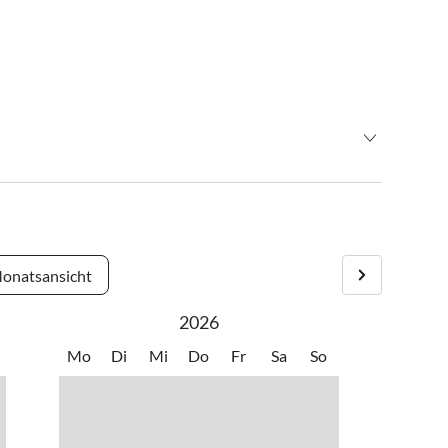
 abfahren - Bundesstraße nach St. Gilgen - Bundesstraße
onatsansicht
2026
rg Richtung Wien - Ausfahrt Thalgau Richtung Hof bei
Hof bei Salzburg weiter - Bundesstrasse (B158) nach Fuschl
Mo
Di
Mi
Do
Fr
Sa
So