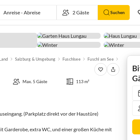
Anreise
-
Abreise
Suchen
 Land
Salzburg & Umgebung
Fuschlsee
Fuschl am See
Apartment
Bi
Gä
Max. 5 Gäste
113 m²
ingang. (Parkplatz direkt vor der Haustüre)

it Garderobe, extra WC, und einer großen Küche mit 