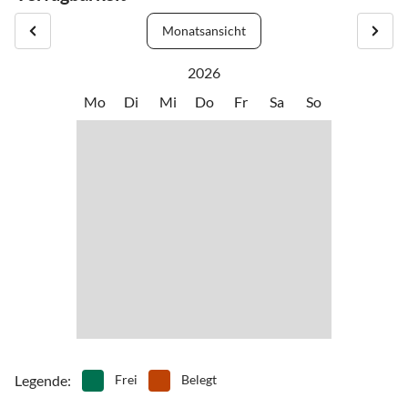
Bei der Anreise fahren Sie vorerst zu unserer Wohnadresse in
Faistenau:
Monatsansicht
Familie Pichler (Oberhöfern), Anger 20,Faistenau, Tel.:
2026
Und so finden Sie zu uns:
Mo
Di
Mi
Do
Fr
Sa
So
Von der Autobahnabfahrt Thalgau der A1 nach Hof bei Salzburg,
nach dem Ort Hof rechts abbiegen Richtung Faistenau/Hintersee.
In Faistenau bei der BP Tankstelle vorbei (ca. noch 1km) - bei der
Kreuzung Richtung Tiefbrunau links abbiegen, nach ca. 200 m der
erste Bauernhof links.
Anschließend begleiten wir Sie zur Hütte nach Hintersee.
Legende
:
Frei
Belegt