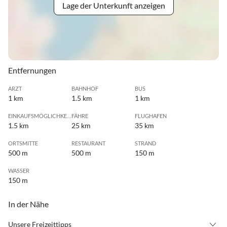
Lage der Unterkunft anzeigen
Entfernungen
ARZT
BAHNHOF
BUS
1 km
1.5 km
1 km
EINKAUFSMÖGLICHKEIT
FÄHRE
FLUGHAFEN
1.5 km
25 km
35 km
ORTSMITTE
RESTAURANT
STRAND
500 m
500 m
150 m
WASSER
150 m
In der Nähe
Unsere Freizeittipps