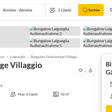
Anreise
-
Abreise
Suchen
ona
Laigueglia
Bungalow Ferienanlage Villaggio Colombo, Andora
ge Villaggio
Bi
Gä
ng
Max. 6 Gäste
42 m²