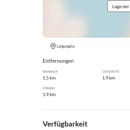
Lage der
Laigueglia
Entfernungen
BAHNHOF
ORTSMITTE
1.5 km
1.9 km
STRAND
1.9 km
Verfügbarkeit