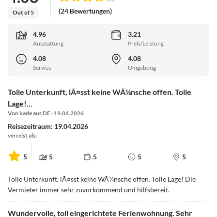
(24 Bewertungen)
Out of 5
4.96
3.21
Ausstattung
Preis/Leistung
4.08
4.08
Service
Umgebung
Tolle Unterkunft, lÃ¤sst keine WÃ¼nsche offen. Tolle
Lage!...
Von kade aus DE · 19.04.2026
Reisezeitraum: 19.04.2026
verreist als:
5
5
5
5
5
Tolle Unterkunft, lÃ¤sst keine WÃ¼nsche offen. Tolle Lage! Die
Vermieter immer sehr zuvorkommend und hilfsbereit.
Wundervolle, toll eingerichtete Ferienwohnung. Sehr