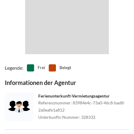
Der Check-In kann ab 13.00 Uhr erfolgen.
Legende
:
Frei
Belegt
Informationen der Agentur
Ferienunterkunft-Vermietungsagentur
Referenznummer
:
83984e4c-73a0-46c8-bad8-
2a0eafe1a812
Unterkunfts-Nummer
:
328332