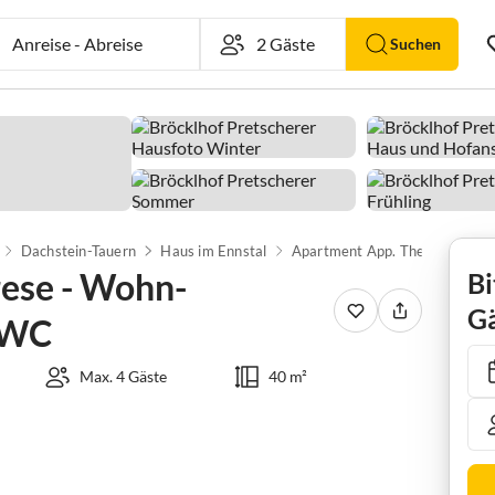
Anreise
-
Abreise
Suchen
Dachstein-Tauern
Haus im Ennstal
ese - Wohn-
Bi
Gä
 WC
Max. 4 Gäste
40 m²