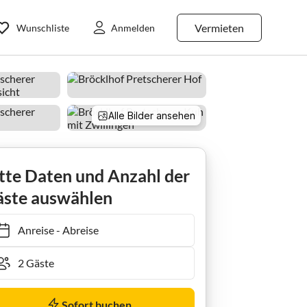
Vermieten
Wunschliste
Anmelden
Alle Bilder ansehen
Apartment App. Therese - Wohn-Schlafraum, Dusche, WC
tte Daten und Anzahl der
ste auswählen
Anreise
-
Abreise
Sofort buchen