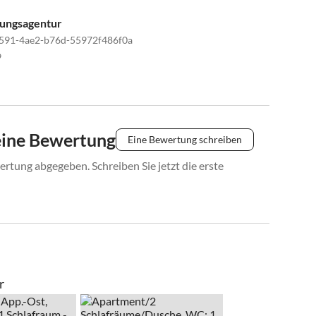
tungsagentur
591-4ae2-b76d-55972f486f0a
9
eine Bewertung
Eine Bewertung schreiben
rtung abgegeben. Schreiben Sie jetzt die erste
r