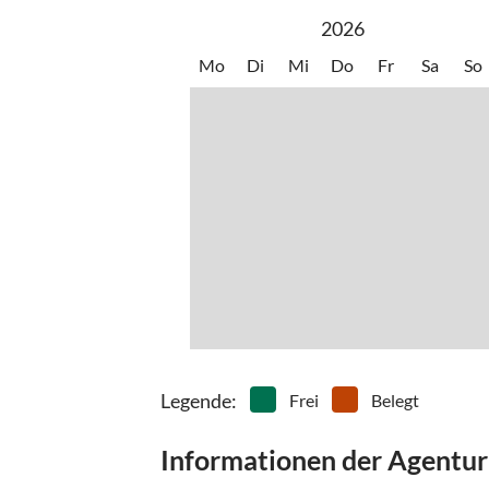
Von Süd-Osten kommend: Graz - Phyrnautobahn -
2026
Ruperting/Höhenfeld
Von Süden kommend: Villach - Tauernautobahn -
Mo
Di
Mi
Do
Fr
Sa
So
Ennstal - Ruperting/Höhenfeld
Legende
:
Frei
Belegt
Informationen der Agentur