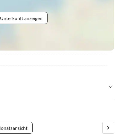
 Unterkunft anzeigen
 Stunde - Tauernautobahn - Knoten Ennstal -
Ruperting/Höhenfeld
ezen - Ennstalbundesstraße B320 - Gröbming -
- Liezen - Ennstalbundesstraße B320 - Gröbming -
onatsansicht