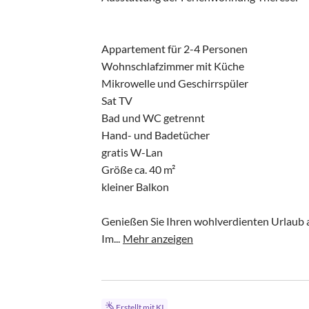
Appartement für 2-4 Personen

Wohnschlafzimmer mit Küche

Mikrowelle und Geschirrspüler

Sat TV

Bad und WC getrennt

Hand- und Badetücher

gratis W-Lan

Größe ca. 40 m²

kleiner Balkon

Genießen Sie Ihren wohlverdienten Urlaub a
Im...
Mehr anzeigen
Erstellt mit KI