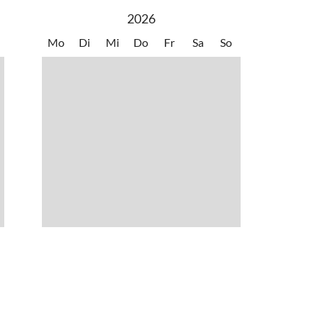
 Liezen - Ennstalbundesstraße B320 - Gröbming -
2026
 Knoten Ennstal- Ennstalbundesstraße B320 - Haus im
Mo
Di
Mi
Do
Fr
Sa
So