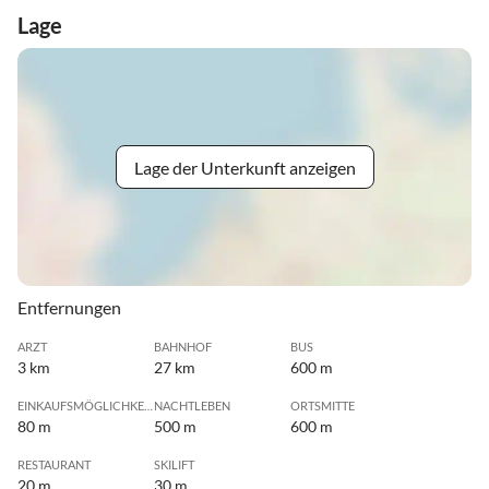
Lage
Lage der Unterkunft anzeigen
Entfernungen
ARZT
BAHNHOF
BUS
3 km
27 km
600 m
EINKAUFSMÖGLICHKEIT
NACHTLEBEN
ORTSMITTE
80 m
500 m
600 m
RESTAURANT
SKILIFT
20 m
30 m