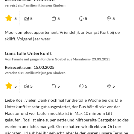
verreist als: Familie mit jungen Kindern
5
5
5
5
5
Mooi compleet appartement. Vriendelijk ontvangst Kort bij de
skilift. Volgend jaar weer
Ganz tolle Unterkunft
Von Familie mit jungen Kindern Goebel aus Mannheim · 23.03.2025
Reisezeitraum: 15.03.2025
verreist als: Familie mit jungen Kindern
5
5
5
5
5
Liebe Rosi, vielen Dank nochmal für die tolle Woche bei dir. Die
Unterkunft ist sehr gut ausgestattet, der Bus hält direkt vor der
Haustür und wer laufen möchte ist in Max 10 min zum Lift
gelaufen. Rosi ist eine super nette und hilfsbereite Gastgeber so das
es einem an nichts mangelt. Gerne hätten wir direkt vor Ort der
nächsten Urlaub bei ihr gebucht, aber leider waren unsere Termine