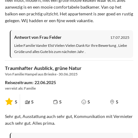
heel mooi, modern, met een grote mooie keuken waar echt alles
aanwezig is en een mooie comfortabele badkamer. Van op het
balkon een prachtig uitzicht. Het appartement is zeer goed en rustig
gelegen. Wij hadden er een fijne week vakantie.
Antwort von Frau Felder
17.07.2025
Liebe Familie Vander Elst Vielen Vielen Dank für Ihre Bewertung , Liebe
Grüße und alles Gute bis zum nächsten Jahr .
Traumhafter Ausblick, grüne Natur
Von Familie Hampel aus Brieske · 30.06.2025
Reisezeitraum: 22.06.2025
verreist als: Familie
5
5
5
5
5
Sehr gut, Ausstattung auch sehr gut, Kommunikation mit Vermieter
auch sehr gut. Alles prima.