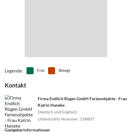
•
Schwimmen
•
Segeln
•
Sehenswürdigkeiten
•
Sommerrodelbahn
•
Spielplatz
•
Surfen
•
Tanzen
•
Tauchen
•
Tennis
•
Theater
•
Thermalbäder
•
Tischtennis
•
Tretbootfahren
•
Vögel beobachten
•
Volleyball
•
Wandern
•
Wasserski
•
Wassersport
•
Weinprobe
•
Wellness
Legende
:
Frei
Belegt
•
Windsurfen
•
Zelten
Kontakt
Firma Endlich Rügen GmbH Ferienobjekte - Frau
Katrin Haneke
Deutsch und Englisch
Unterkunfts-Nummer
:
134807
Gastgeberinformationen