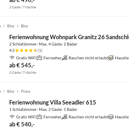
2 Gäste / 7 Nächte
n
Binz
Binz
Ferienwohnung Wohnpark Granitz 26 Sandschl
2 Schlafzimmer· Max. 4 Gäste· 2 Bäder
4.5
(1)
Gratis WiFi
Fernseher
Rauchen nicht erlaubt
Haustie
ab € 545,-
2 Gäste / 7 Nächte
n
Binz
Prora
Ferienwohnung Villa Seeadler 615
1 Schlafzimmer· Max. 2 Gäste· 1 Bäder
Gratis WiFi
Fernseher
Rauchen nicht erlaubt
Haustie
ab € 540,-