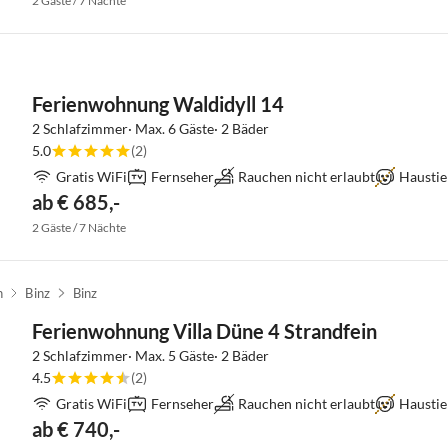
2 Gäste / 7 Nächte
Ferienwohnung Waldidyll 14
2 Schlafzimmer· Max. 6 Gäste· 2 Bäder
5.0
(2)
Gratis WiFi
Fernseher
Rauchen nicht erlaubt
Haustie
ab € 685,-
2 Gäste / 7 Nächte
n
Binz
Binz
Ferienwohnung Villa Düne 4 Strandfein
2 Schlafzimmer· Max. 5 Gäste· 2 Bäder
4.5
(2)
Gratis WiFi
Fernseher
Rauchen nicht erlaubt
Haustie
ab € 740,-