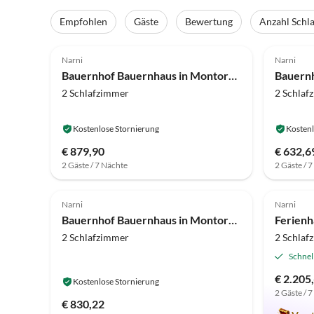
Empfohlen
Gäste
Bewertung
Anzahl Schl
4.1
(22)
4.2
Narni
Narni
Bauernhof Bauernhaus in Montoro nahe Schloss
2 Schlafzimmer
2 Schlaf
Kostenlose Stornierung
Kostenl
€ 879,90
€ 632,6
2 Gäste / 7 Nächte
2 Gäste / 
4.0
(2)
5.0
Narni
Narni
Bauernhof Bauernhaus in Montoro nahe Schloss
Ferienh
2 Schlafzimmer
2 Schlaf
Schnel
€ 2.205,
Kostenlose Stornierung
2 Gäste / 
€ 830,22