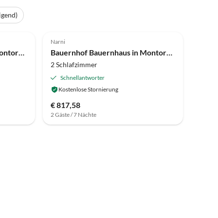
igend)
3.9
(11)
Narni
Bauernhof Agriturismo in Montoro vicino al mare
Bauernhof Bauernhaus in Montoro nahe Schloss
2 Schlafzimmer
Schnellantworter
Kostenlose Stornierung
€ 817,58
2 Gäste / 7 Nächte