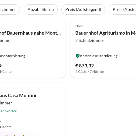
afzimmer
Anzahl Sterne
Preis (Aufsteigend)
Preis (Abste
(17)
4.0
(16)
Narni
Bauernhof Bauernhaus nahe Montoro Burg
zimmer
2 Schlafzimmer
ose Stornierung
Kostenlose Stornierung
9
€ 873,32
7 Nächte
2 Gäste / 7 Nächte
(1)
aus Casa Montini
zimmer
lantworter
-
7 Nächte