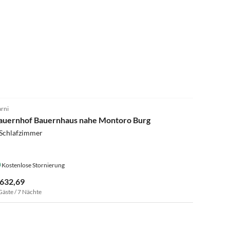
4.2
(17)
rni
auernhof Bauernhaus nahe Montoro Burg
 Schlafzimmer
Kostenlose Stornierung
 632,69
Gäste / 7 Nächte