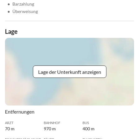
•
Barzahlung
•
Überweisung
Lage
Lage der Unterkunft anzeigen
Entfernungen
ARZT
BAHNHOF
BUS
70 m
970 m
400 m