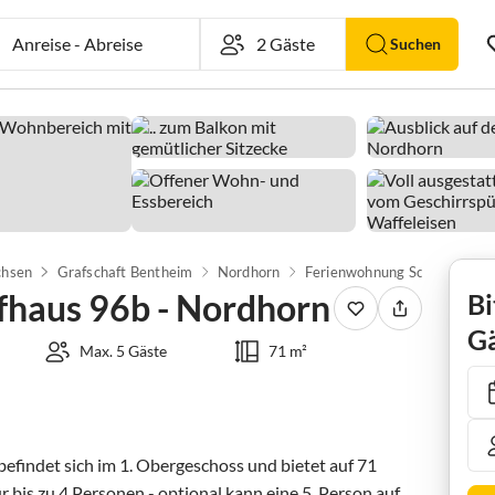
Anreise
-
Abreise
Suchen
chsen
Grafschaft Bentheim
Nordhorn
fhaus 96b - Nordhorn
Bi
Gä
Max. 5 Gäste
71 m²
befindet sich im 1. Obergeschoss und bietet auf 71 
 bis zu 4 Personen - optional kann eine 5. Person auf 