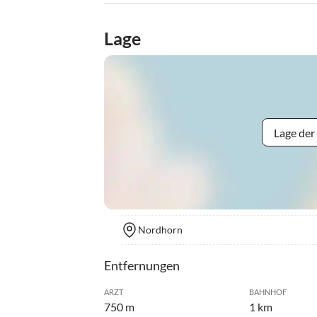
Lage
Lage der
Nordhorn
Entfernungen
ARZT
BAHNHOF
750 m
1 km