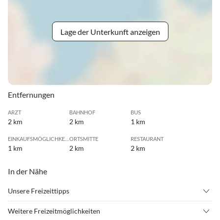
Lage der Unterkunft anzeigen
Entfernungen
ARZT
BAHNHOF
BUS
2 km
2 km
1 km
EINKAUFSMÖGLICHKEIT
ORTSMITTE
RESTAURANT
1 km
2 km
2 km
In der Nähe
Unsere Freizeittipps
•
Beachvolleyball
•
Fahrradverleih
Weitere Freizeitmöglichkeiten
•
Fitness
•
Freibad