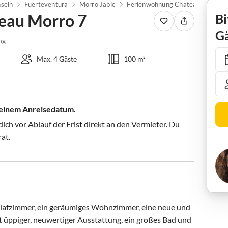
nseln
Fuerteventura
Morro Jable
Ferienwohnung Chateau Morro 7
eau Morro 7
Bi
Gä
ng
Max. 4 Gäste
100 m²
 deinem Anreisedatum.
ch vor Ablauf der Frist direkt an den Vermieter. Du
rat.
lafzimmer, ein geräumiges Wohnzimmer, eine neue und 
t üppiger, neuwertiger Ausstattung, ein großes Bad und 