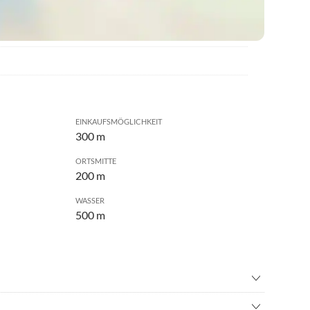
EINKAUFSMÖGLICHKEIT
300 m
ORTSMITTE
200 m
WASSER
500 m
volleyball
•
Crossgolf