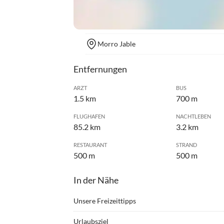
Morro Jable
Entfernungen
ARZT
BUS
1.5 km
700 m
FLUGHAFEN
NACHTLEBEN
85.2 km
3.2 km
RESTAURANT
STRAND
500 m
500 m
In der Nähe
Unsere Freizeittipps
•
Angeln
•
Beach
Urlaubsziel