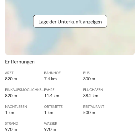
Lage der Unterkunft anzeigen
Entfernungen
ARZT
BAHNHOF
BUS
820 m
7.4 km
300 m
EINKAUFSMÖGLICHKEIT
FÄHRE
FLUGHAFEN
820 m
11.4 km
38.2 km
NACHTLEBEN
ORTSMITTE
RESTAURANT
1 km
1 km
500 m
STRAND
WASSER
970 m
970 m