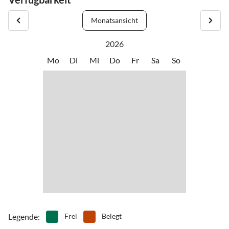
am Samstag oder Sonntag. In den übrigen Zeiträum gilt eine
Mindestbuchungsdauer von 3 Übernachtungen mit einem
Monatsansicht
Anreisetag nach Wahl.
2026
Mo
Di
Mi
Do
Fr
Sa
So
Legende
:
Frei
Belegt