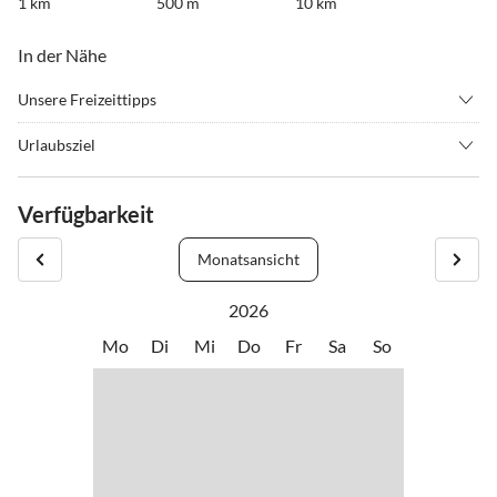
1 km
500 m
10 km
In der Nähe
Unsere Freizeittipps
•
Angeln
•
Fahrradverleih
Urlaubsziel
•
Freibad
•
Geocaching
Die hübsche, historische Innenstadt von Bernkastel, mit ihren
•
Hochseilgarten
•
Joggen
zahlreichen Cafés, Restaurants und Shoppingmöglichkeiten ist über
Verfügbarkeit
•
Kino
•
Minigolf
den Moselradweg direkt von der Wohnung aus zu Fuß erreichbar
•
Radfahren/ Cycling
•
Schifffahrt/Bootstour
(ca. 10 Gehminuten).
Monatsansicht
•
Schwimmen
•
Sehenswürdigkeiten
Die Umgebung bietet zudem zahlreiche Wandermöglichkeiten (z.B.
•
Spielplatz
•
Wandern
Moselsteig) und ist ein idealer Ausgangspunkt für Radtouren.
2026
•
Weinprobe
Weitere Sehenswürdigkeiten sind die Burg-Landshut und der
Mo
Di
Mi
Do
Fr
Sa
So
Cusanus-Stift. In der Hauptsaison finden täglich Schiffsrundfahrten
auf der Mosel statt.
Auch kulinarisch hat Bernkastel für jeden etwas zu bieten, auch
eine Weinprobe in einem der vielen Weingüter ist immer eine gute
Idee.