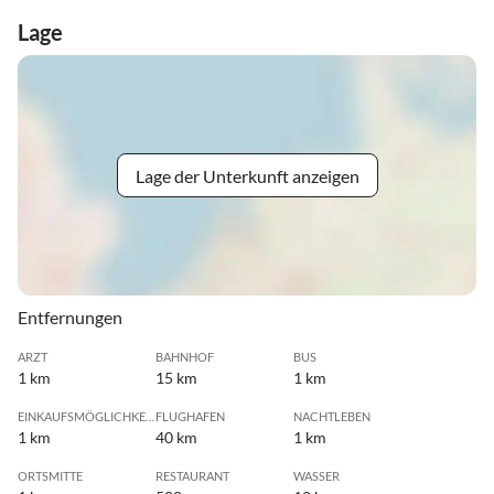
Lage
Lage der Unterkunft anzeigen
Entfernungen
ARZT
BAHNHOF
BUS
1 km
15 km
1 km
EINKAUFSMÖGLICHKEIT
FLUGHAFEN
NACHTLEBEN
1 km
40 km
1 km
ORTSMITTE
RESTAURANT
WASSER