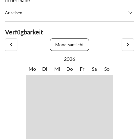
In der Nähe
Anreisen
Vom Zentrum aus in die Wieshoferstraße, Einfahrt: Parkplatz
Johannes Apotheke, Haus Nr. 29
Verfügbarkeit
Monatsansicht
2026
Mo
Di
Mi
Do
Fr
Sa
So