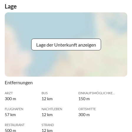
Lage
Lage der Unterkunft anzeigen
Entfernungen
ARZT
BUS
EINKAUFSMÖGLICHKEIT
300 m
12 km
150 m
FLUGHAFEN
NACHTLEBEN
ORTSMITTE
57 km
12 km
300 m
RESTAURANT
STRAND
500 m
12 km