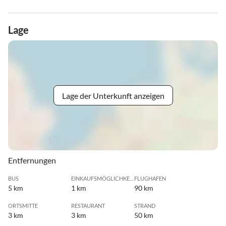
Lage
Lage der Unterkunft anzeigen
Entfernungen
BUS
EINKAUFSMÖGLICHKEIT
FLUGHAFEN
5 km
1 km
90 km
ORTSMITTE
RESTAURANT
STRAND
3 km
3 km
50 km