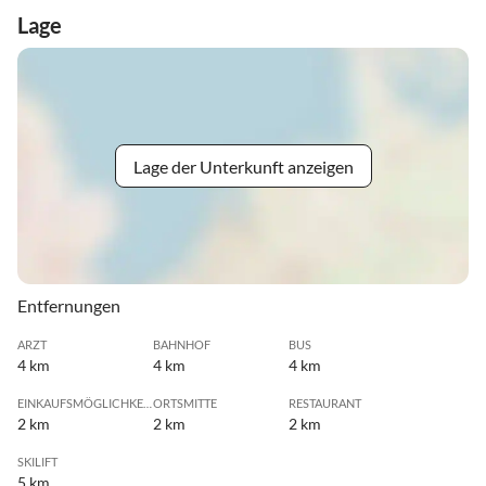
Lage
Lage der Unterkunft anzeigen
Entfernungen
ARZT
BAHNHOF
BUS
4 km
4 km
4 km
EINKAUFSMÖGLICHKEIT
ORTSMITTE
RESTAURANT
2 km
2 km
2 km
SKILIFT
5 km