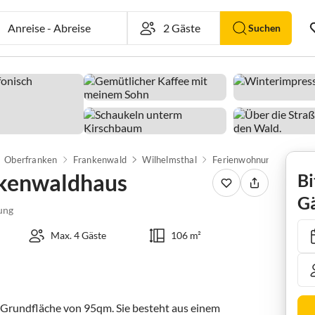
Anreise
-
Abreise
Suchen
Oberfranken
Frankenwald
Wilhelmsthal
Ferienwohnung Franken
kenwaldhaus
Bi
Gä
ung
Max. 4 Gäste
106 m²
 Grundfläche von 95qm. Sie besteht aus einem 