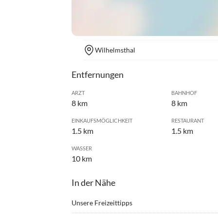
Wilhelmsthal
Entfernungen
ARZT
BAHNHOF
8 km
8 km
EINKAUFSMÖGLICHKEIT
RESTAURANT
1.5 km
1.5 km
WASSER
10 km
In der Nähe
Unsere Freizeittipps