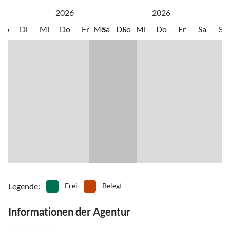
2026
2026
Mo
Di
Mi
Do
Fr
Mo
Sa
Di
So
Mi
Do
Fr
Sa
So
Legende
:
Frei
Belegt
Informationen der Agentur