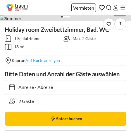
Vermieten
1 / 17
Holiday room Zweibettzimmer, Bad, WC
1 Schlafzimmer
Max. 2 Gäste
18 m²
Kaprun
Auf Karte anzeigen
Bitte Daten und Anzahl der Gäste auswählen
Anreise
-
Abreise
Sofort buchen