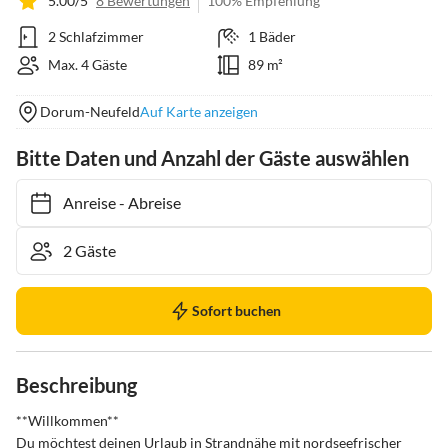
5.00/5
8 Bewertungen
100% Empfehlung
2 Schlafzimmer
1 Bäder
Max. 4 Gäste
89 m²
Dorum-Neufeld
Auf Karte anzeigen
Bitte Daten und Anzahl der Gäste auswählen
Anreise
-
Abreise
Sofort buchen
Beschreibung
**Willkommen**

Du möchtest deinen Urlaub in Strandnähe mit nordseefrischer 