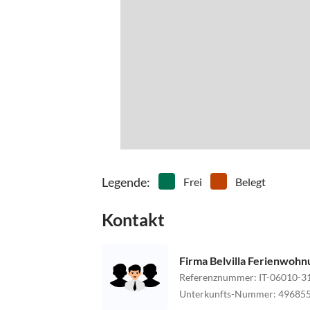
Legende
:
Frei
Belegt
Kontakt
Firma Belvilla Ferienwoh
Referenznummer
:
IT-06010-3
Unterkunfts-Nummer
:
49685