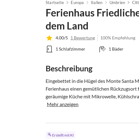
Startseite
Europa
Italien
Umbrien
Cit
Ferienhaus Friedlich
dem Land
4.00/5
1 Bewertung
100% Empfehlung
1 Schlafzimmer
1 Bäder
Beschreibung
Eingebettet in die Hügel des Monte Santa Ma
Ferienhaus einen gemütlichen Rückzugsort f
geräumige Küche mit Mikrowelle, Kühlschran
Mehr anzeigen
Erstellt mit KI