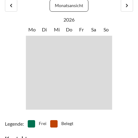
Monatsansicht
2026
Mo
Di
Mi
Do
Fr
Sa
So
Legende
:
Frei
Belegt