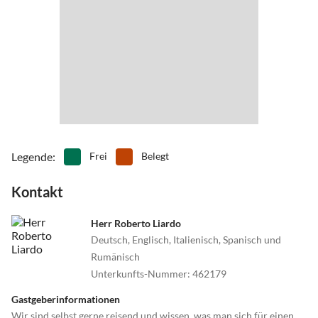
•
Surfen
•
Tauchen
•
Tretbootfahren
•
Wale beobachten
•
Wandern
•
Wasserski
•
Wassersport
•
Windsurfen
Legende
:
Frei
Belegt
Kontakt
Herr Roberto Liardo
Deutsch, Englisch, Italienisch, Spanisch und
Rumänisch
Unterkunfts-Nummer
:
462179
Gastgeberinformationen
Wir sind selbst gerne reisend und wissen, was man sich für einen