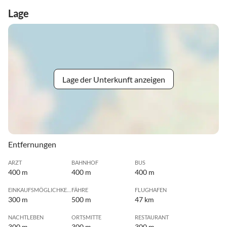
Lage
Lage der Unterkunft anzeigen
Entfernungen
ARZT
BAHNHOF
BUS
400 m
400 m
400 m
EINKAUFSMÖGLICHKEIT
FÄHRE
FLUGHAFEN
300 m
500 m
47 km
NACHTLEBEN
ORTSMITTE
RESTAURANT
300 m
300 m
300 m