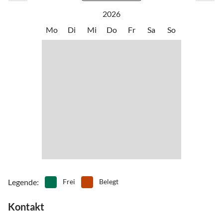
•
Schwimmen
•
Segeln
2026
•
Spielplatz
•
Spielscheune/ Indoorspielplatz
Mo
Di
Mi
Do
Fr
Sa
So
•
Surfen
•
Tauchen
•
Tretbootfahren
•
Vögel beobachten
•
Wakeboarden
•
Wandern
•
Wasserski
•
Wassersport
•
Wellness
•
Windsurfen
Legende
:
Frei
Belegt
Kontakt