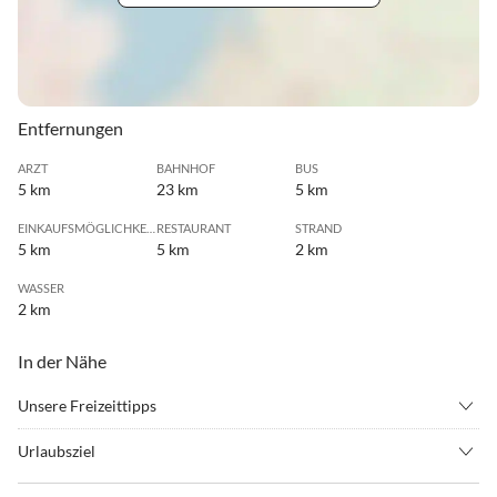
Entfernungen
ARZT
BAHNHOF
BUS
5 km
23 km
5 km
EINKAUFSMÖGLICHKEIT
RESTAURANT
STRAND
5 km
5 km
2 km
WASSER
2 km
In der Nähe
Unsere Freizeittipps
•
Angeln
•
Beachvolleyball
Urlaubsziel
•
Geocaching
•
Grillen
Die Ferienwohnung No 14 ist umgeben von Feldern und Wiesen.
•
Inliner fahren
•
Kanufahren