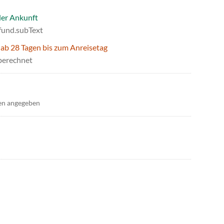
der Ankunft
efund.subText
 ab 28 Tagen bis zum Anreisetag
berechnet
en angegeben