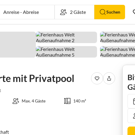
Anreise
-
Abreise
Suchen
rte mit Privatpool
Bi
Gä
g
Max. 4 Gäste
140 m²
haft
