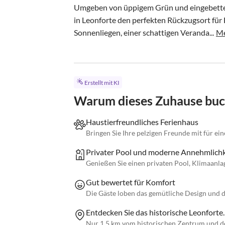
Umgeben von üppigem Grün und eingebettet im
in Leonforte den perfekten Rückzugsort für 
Sonnenliegen, einer schattigen Veranda...
Me
Erstellt mit KI
Warum dieses Zuhause bu
Haustierfreundliches Ferienhaus
Bringen Sie Ihre pelzigen Freunde mit für ei
Privater Pool und moderne Annehmlich
Genießen Sie einen privaten Pool, Klimaanla
Gut bewertet für Komfort
Die Gäste loben das gemütliche Design und 
Entdecken Sie das historische Leonforte.
Nur 1,5 km vom historischen Zentrum und de