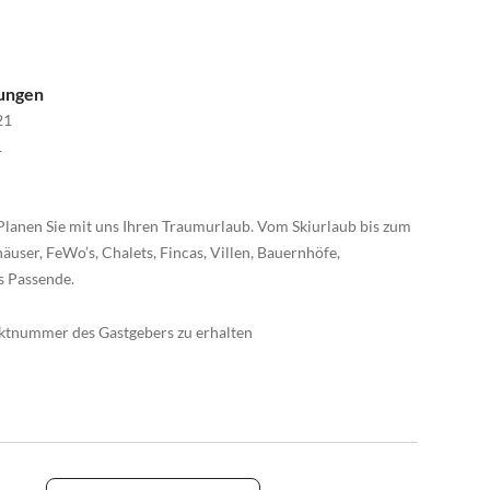
nungen
21
1
Planen Sie mit uns Ihren Traumurlaub. Vom Skiurlaub bis zum
äuser, FeWo’s, Chalets, Fincas, Villen, Bauernhöfe,
s Passende.
taktnummer des Gastgebers zu erhalten