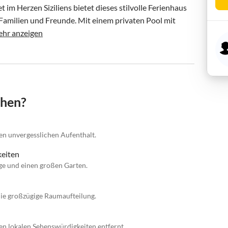
 Herzen Siziliens bietet dieses stilvolle Ferienhaus 
Familien und Freunde. Mit einem privaten Pool mit 
hr anzeigen
chen?
nen unvergesslichen Aufenthalt.
keiten
ge und einen großen Garten.
die großzügige Raumaufteilung.
n lokalen Sehenswürdigkeiten entfernt.