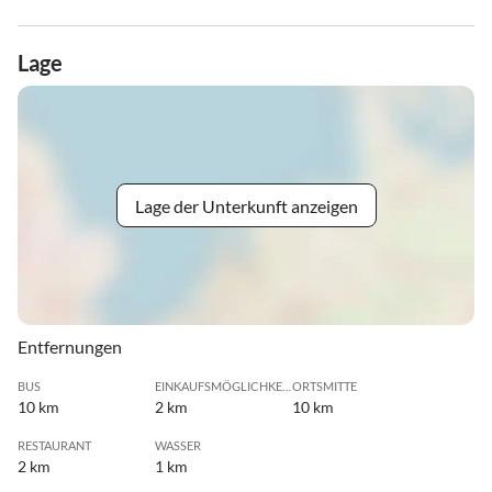
Lage
Lage der Unterkunft anzeigen
Entfernungen
BUS
EINKAUFSMÖGLICHKEIT
ORTSMITTE
10 km
2 km
10 km
RESTAURANT
WASSER
2 km
1 km