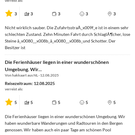
verreist als:
3
3
3
3
3
Nicht wirklich sauber. Die ZufahrtsstraÃ_x009f_e ist in einem sehr
schlechten Zustand. Zehn Minuten Fahrt durch SchlaglÃ¶cher, lose
Steine â_x0080__x008b_â_x0080__x008b_und Schotter. Der
Besitzer ist
Die Ferienhäuser liegen in einer wunderschönen
Umgebung. Wir...
Von hakkaart aus NL · 12.08.2025
Reisezeitraum: 12.08.2025
verreist als:
5
5
5
5
5
Die Ferienhäuser liegen in einer wunderschönen Umgebung. Wir
haben wunderbare Wanderungen und Radtouren in den Bergen
genossen. Wir haben auch ein paar Tage am schönen Pool