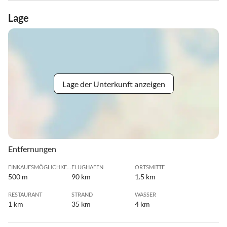
Lage
Lage der Unterkunft anzeigen
Entfernungen
EINKAUFSMÖGLICHKEIT
FLUGHAFEN
ORTSMITTE
500 m
90 km
1.5 km
RESTAURANT
STRAND
WASSER
1 km
35 km
4 km