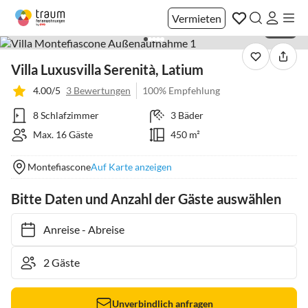
Vermieten
1 / 40
Villa Luxusvilla Serenità, Latium
4.00/5
3 Bewertungen
100% Empfehlung
8 Schlafzimmer
3 Bäder
Max. 16 Gäste
450 m²
Montefiascone
Auf Karte anzeigen
Bitte Daten und Anzahl der Gäste auswählen
Anreise
-
Abreise
Unverbindlich anfragen