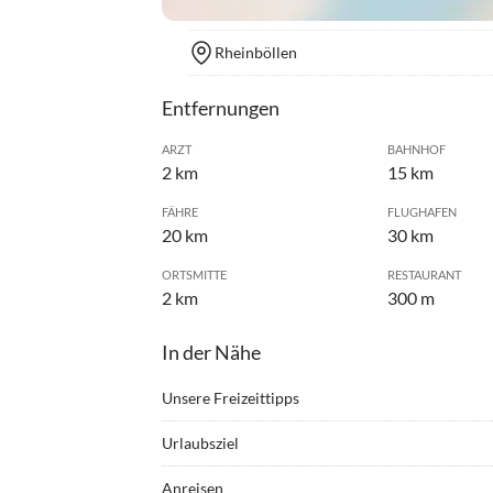
Rheinböllen
Entfernungen
ARZT
BAHNHOF
2 km
15 km
FÄHRE
FLUGHAFEN
20 km
30 km
ORTSMITTE
RESTAURANT
2 km
300 m
In der Nähe
Unsere Freizeittipps
•
Badminton
•
Bergs
Urlaubsziel
•
Drachenfliegen
•
Erleb
Die Ferienwohnung befindet sich in der Feriensi
•
Freibad
•
Geoca
Anreisen