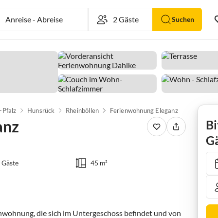
Anreise
-
Abreise
Suchen
-Pfalz
Hunsrück
Rheinböllen
Ferienwohnung Eleganz
anz
Bi
Gä
 Gäste
45 m²
wohnung, die sich im Untergeschoss befindet und von 