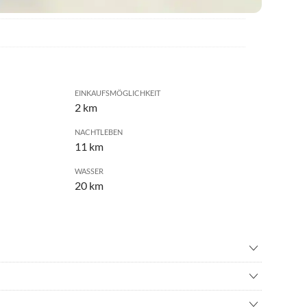
EINKAUFSMÖGLICHKEIT
2 km
NACHTLEBEN
11 km
WASSER
20 km
teigen
•
Bergwandern
nisbad
•
Fahrradverleih
edlung von Rheinböllen mitten in einem Waldgebiet. Es ist
ching
•
Grillen