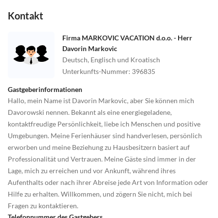
Neben dem Sportplatz gibt es einen Spielplatz für Kinder, damit
Kontakt
auch die jüngsten Mitglieder der Gruppe Spaß haben.
Firma MARKOVIC VACATION d.o.o. - Herr
Davorin Markovic
Deutsch, Englisch und Kroatisch
Unterkunfts-Nummer
:
396835
Gastgeberinformationen
Hallo, mein Name ist Davorin Markovic, aber Sie können mich
Davorowski nennen. Bekannt als eine energiegeladene,
kontaktfreudige Persönlichkeit, liebe ich Menschen und positive
Umgebungen. Meine Ferienhäuser sind handverlesen, persönlich
erworben und meine Beziehung zu Hausbesitzern basiert auf
Professionalität und Vertrauen. Meine Gäste sind immer in der
Lage, mich zu erreichen und vor Ankunft, während ihres
Aufenthalts oder nach ihrer Abreise jede Art von Information oder
Hilfe zu erhalten. Willkommen, und zögern Sie nicht, mich bei
Fragen zu kontaktieren.
Telefonnummer des Gastgebers