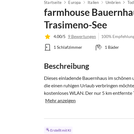
Startseite
Europa
Italien
Umbrien
Tod
farmhouse Bauernha
Trasimeno-See
4.00/5
9 Bewertungen
100% Empfehlun
1 Schlafzimmer
1 Bäder
Beschreibung
Dieses einladende Bauernhaus im schönen um
die einen ruhigen Urlaub verbringen möchten
kostenloses WLAN. Der nur 5 km entfernte T
Mehr anzeigen
Erstellt mit KI