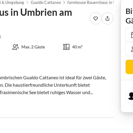
i & Umgebung
Gualdo Cattaneo
farmhouse Bauernhaus in Umbrien am Trasimeno-See
us in Umbrien am
Bi
Gä
g
Max. 2 Gäste
40 m²
brischen Gualdo Cattaneo ist ideal für zwei Gäste, 
. Die haustierfreundliche Unterkunft bietet 
rasimenische See bietet ruhiges Wasser und...