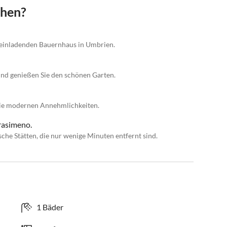
chen?
m einladenden Bauernhaus in Umbrien.
nd genießen Sie den schönen Garten.
die modernen Annehmlichkeiten.
rasimeno.
sche Stätten, die nur wenige Minuten entfernt sind.
1 Bäder