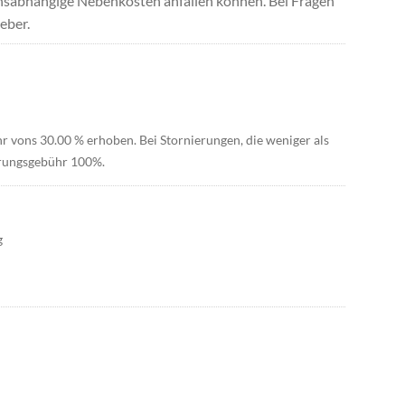
uchsabhängige Nebenkosten anfallen können. Bei Fragen
eber.
hr vons 30.00 % erhoben. Bei Stornierungen, die weniger als
ierungsgebühr 100%.
g