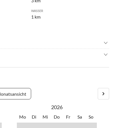
3 km
WASSER
1 km
n
•
Mountainbiking
immen
•
Segeln
rdorf auf einer weitläufigen, flachen Halbinsel. Auf allen drei
den umschlossen, ist sie die wichtigste Verbindung zwischen
dosten und der Insel Vir im Westen, auf der Regionalstraße
annt für die Fischertradition, die seit Jahrzehnten von
onatsansicht
2026
Mo
Di
Mi
Do
Fr
Sa
So