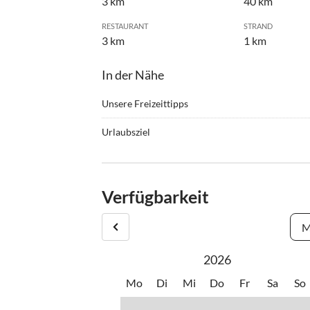
3 km
40 km
RESTAURANT
STRAND
3 km
1 km
In der Nähe
Unsere Freizeittipps
•
Angeln
•
Grille
Urlaubsziel
•
Radfahren/ Cycling
•
Schw
Privlaka ist ein malerisches Touristen- und Fische
•
Tennis
Seiten von kristallklaren Sand- und Mantelsträn
der ältesten kroatischen Königsstadt Nin im Nor
Verfügbarkeit
Zadar-Nin-Insel Vir. Sehenswürdigkeiten sind bek
Generation zu Generation weitergegeben wird.
M
2026
Mo
Di
Mi
Do
Fr
Sa
So