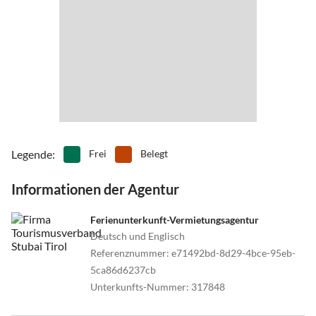
Legende
:
Frei
Belegt
Informationen der Agentur
Ferienunterkunft-Vermietungsagentur
Deutsch und Englisch
Referenznummer
:
e71492bd-8d29-4bce-95eb-
5ca86d6237cb
Unterkunfts-Nummer
:
317848