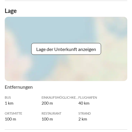
Lage
Lage der Unterkunft anzeigen
Entfernungen
BUS
EINKAUFSMÖGLICHKEIT
FLUGHAFEN
1 km
200 m
40 km
ORTSMITTE
RESTAURANT
STRAND
100 m
100 m
2 km