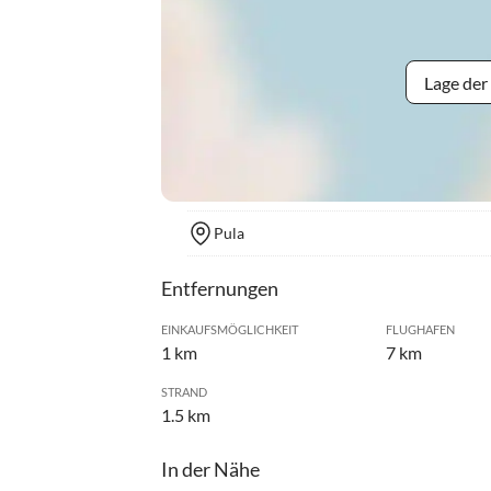
Lage der
Pula
Entfernungen
EINKAUFSMÖGLICHKEIT
FLUGHAFEN
1 km
7 km
STRAND
1.5 km
In der Nähe