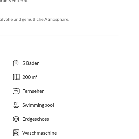
ants entfernt.
stilvolle und gemütliche Atmosphäre.
5 Bäder
200 m²
Fernseher
Swimmingpool
Erdgeschoss
Waschmaschine