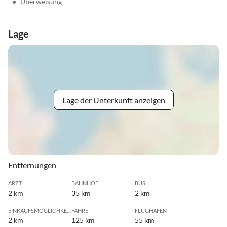
•
Überweisung
Lage
Lage der Unterkunft anzeigen
Entfernungen
ARZT
BAHNHOF
BUS
2 km
35 km
2 km
EINKAUFSMÖGLICHKEIT
FÄHRE
FLUGHAFEN
2 km
125 km
55 km