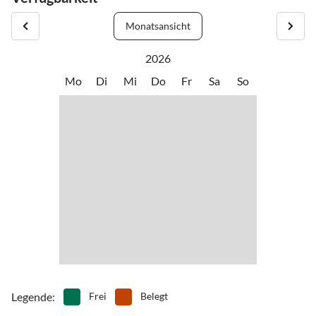
Autozug DB-Syltshuttle
•
Spielplatz
•
Surfen
Personenzug NOB (Nord-Ostseebahn)
•
Vögel beobachten
•
Wale beobachten
Monatsansicht
•
Wandern
•
Wassersport
2026
•
Wattwandern
•
Wellness
•
Windsurfen
•
Zelten
Mo
Di
Mi
Do
Fr
Sa
So
Legende
:
Frei
Belegt