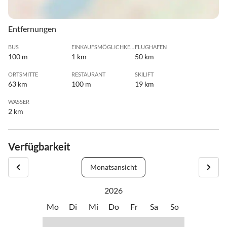
Entfernungen
BUS
EINKAUFSMÖGLICHKEIT
FLUGHAFEN
100 m
1 km
50 km
ORTSMITTE
RESTAURANT
SKILIFT
63 km
100 m
19 km
WASSER
2 km
Verfügbarkeit
Monatsansicht
2026
Mo
Di
Mi
Do
Fr
Sa
So