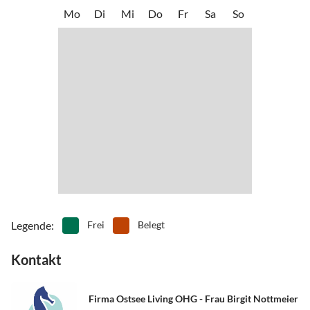
•
Zoo
Mo
Di
Mi
Do
Fr
Sa
So
bequem in wenigen Minuten fußläufig erreichbar.
Legende
:
Frei
Belegt
Kontakt
Firma Ostsee Living OHG - Frau Birgit Nottmeier