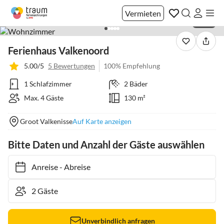
Vermieten
1 / 40
Ferienhaus Valkenoord
5.00/5
5 Bewertungen
100% Empfehlung
1 Schlafzimmer
2 Bäder
Max. 4 Gäste
130 m²
Groot Valkenisse
Auf Karte anzeigen
Bitte Daten und Anzahl der Gäste auswählen
Anreise
-
Abreise
Unverbindlich anfragen