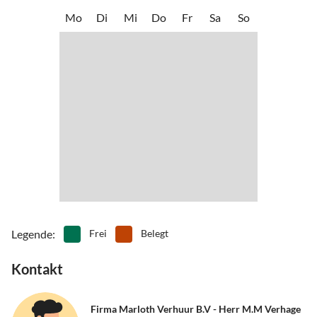
•
Tauchen
•
Tennis
am Strand sollte auch nicht in der Planung fehlen. Middelburg,
Mo
Di
Mi
Do
Fr
Sa
So
•
Wandern
•
Wassersport
Vlissingen und Veere können gut erreicht werden und sind einen
•
Windsurfen
Besuch wert.
Legende
:
Frei
Belegt
Kontakt
Firma Marloth Verhuur B.V - Herr M.M Verhage