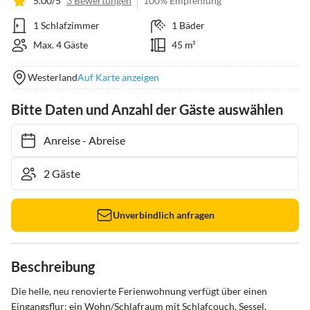
5.00/5
3 Bewertungen
100% Empfehlung
1 Schlafzimmer
1 Bäder
Max. 4 Gäste
45 m²
Westerland
Auf Karte anzeigen
Bitte Daten und Anzahl der Gäste auswählen
Anreise
-
Abreise
Unverbindlich anfragen
Beschreibung
Die helle, neu renovierte Ferienwohnung verfügt über einen 
Eingangsflur; ein Wohn/Schlafraum mit Schlafcouch, Sessel, 